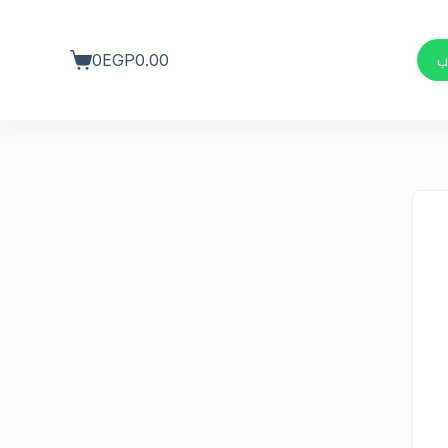
ب
0
EGP
0.00
عربة
التسوق