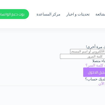
بوت دعم الواتسا
لشائعة
تحديثات و اخبار
مركز المساعدة
بك مرة أخرى!
اء متصلا
كلمة السر؟
يل الدخول
ديك حساب؟
لآن